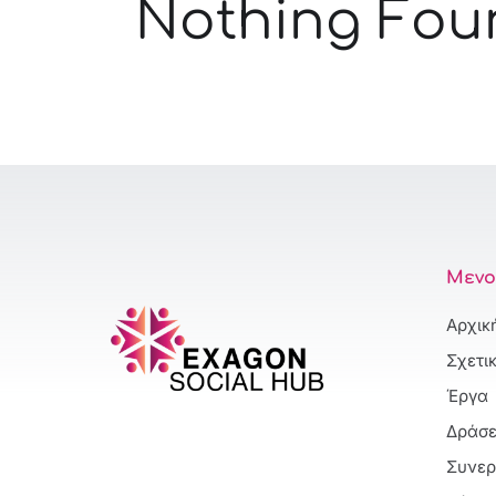
Nothing Fou
Μενο
Αρχικ
Σχετι
Έργα
Δράσε
Συνερ