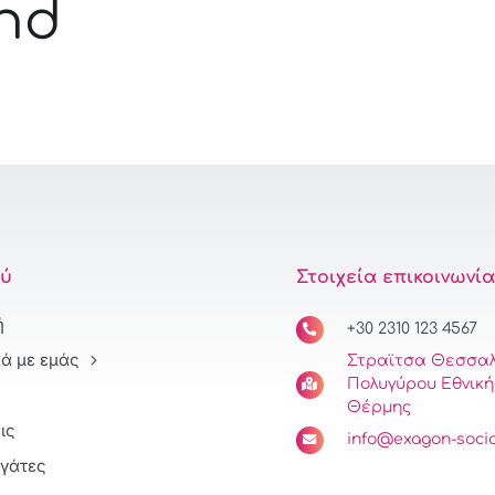
nd
ύ
Στοιχεία επικοινωνί
ή
+30 2310 123 4567
κά με εμάς
Στραϊτσα Θεσσαλ
Πολυγύρου Εθνική 
Θέρμης
ις
info@exagon-socia
γάτες