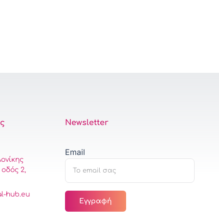
ας
Newsletter
Email
ονίκης
οδός 2,
l-hub.eu